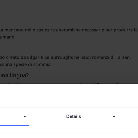
ma mancano delle strutture anatomiche necessarie per produrre la
o umano.
izio creato da Edgar Rice Burroughs nei suoi romanzi di Tarzan.
essuna specie di scimmia.
una lingua?
Le scimmie possono imparare a comunicare utilizzando il
ossono produrre un linguaggio parlato a causa di limitazioni
elle Scimmie?
Details
principale dello scimpanzé è Cornelius. Nella serie di reboot (2011
ianeta delle Scimmie?