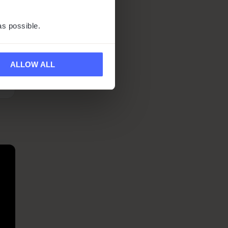
i
as possible.
ALLOW ALL