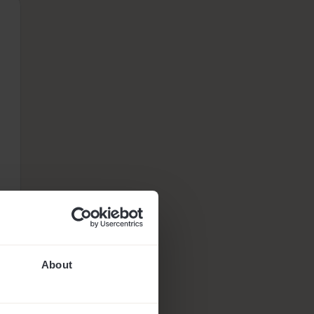
About
-