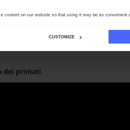
mmie evolute parlano inglese. In altre, usano il linguaggio dei segn
ni.
e content on our website so that using it may be as convenient 
are in Il Pianeta delle Scimmie?
are, ciò è generalmente dovuto a un virus che ha aumentato
CUSTOMIZE
 una regressione cognitiva negli umani, facendogli perdere la
o dei primati