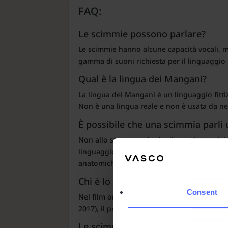
FAQ:
Le scimmie possono parlare?
Le scimmie hanno alcune capacità vocali, 
gamma di suoni richiesta per il linguaggi
Qual è la lingua dei Mangani?
La lingua dei Mangani è un linguaggio fitt
Non è una lingua reale e non è usata da n
È possibile che una scimmia parli 
Non allo stesso modo degli esseri umani. 
linguaggio dei segni o i simboli, ma non p
anatomiche.
Chi è lo scimpanzé in Il Pianeta d
Consent
Nel film originale del 1968, il personaggio 
2017), il protagonista scimpanzé è Cesare.
Le scimmie parlano inglese in Il P