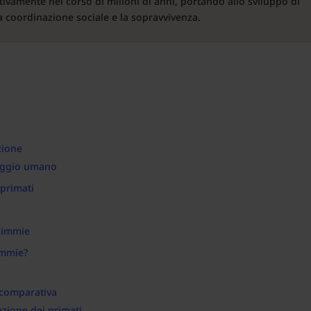
ativamente nel corso di milioni di anni, portando allo sviluppo di
a coordinazione sociale e la sopravvivenza.
zione
uaggio umano
primati
Scimmie
immie?
 comparativa
azione dei primati