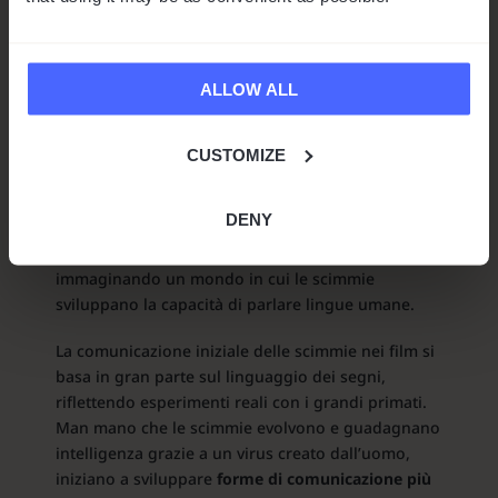
2017), le scimmie usano una combinazione di
vocalizzazioni, linguaggio dei segni e infine
inglese in forma orale per comunicare.
ALLOW ALL
Questa evoluzione fittizia del linguaggio delle
scimmie è parallela ad alcune delle ricerche del
CUSTOMIZE
mondo reale di cui abbiamo discusso, come l’uso
del
linguaggio dei segni da parte di Koko il gorilla
e Nim Chimpsky.
DENY
Tuttavia, il franchise porta questo concetto oltre,
immaginando un mondo in cui le scimmie
sviluppano la capacità di parlare lingue umane.
La comunicazione iniziale delle scimmie nei film si
basa in gran parte sul linguaggio dei segni,
riflettendo esperimenti reali con i grandi primati.
Man mano che le scimmie evolvono e guadagnano
intelligenza grazie a un virus creato dall’uomo,
iniziano a sviluppare
forme di comunicazione più