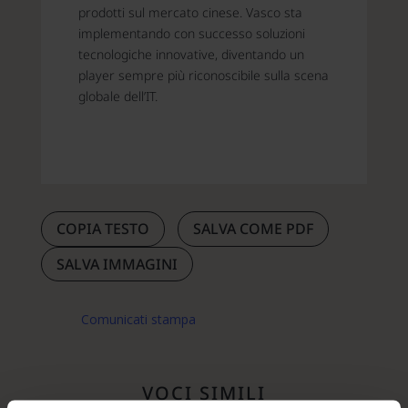
prodotti sul mercato cinese. Vasco sta
implementando con successo soluzioni
tecnologiche innovative, diventando un
player sempre più riconoscibile sulla scena
globale dell’IT.
COPIA TESTO
SALVA COME PDF
SALVA IMMAGINI
Comunicati stampa
VOCI SIMILI