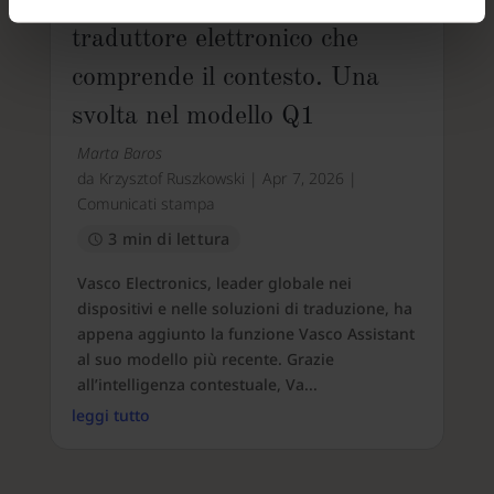
Vasco Assistant — un
traduttore elettronico che
comprende il contesto. Una
svolta nel modello Q1
Marta Baros
da
Krzysztof Ruszkowski
|
Apr 7, 2026
|
Comunicati stampa
3 min di lettura
Vasco Electronics, leader globale nei
dispositivi e nelle soluzioni di traduzione, ha
appena aggiunto la funzione Vasco Assistant
al suo modello più recente. Grazie
all’intelligenza contestuale, Va...
leggi tutto