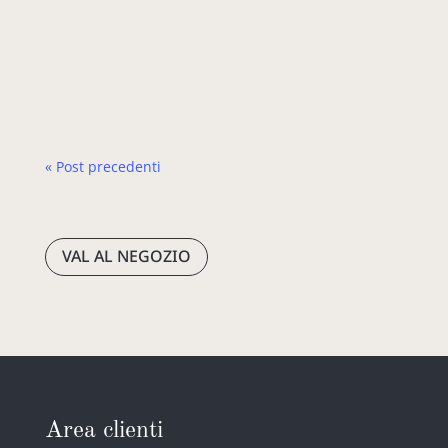
locali, culture e normative giuridiche —
offrendo agli utenti spiegazioni, non solo
traduzioni letterali. Per utilizzare questa…
« Post precedenti
VAL AL NEGOZIO
Area clienti