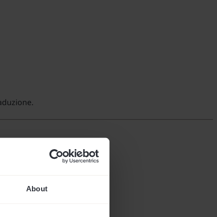
raduzione.
About