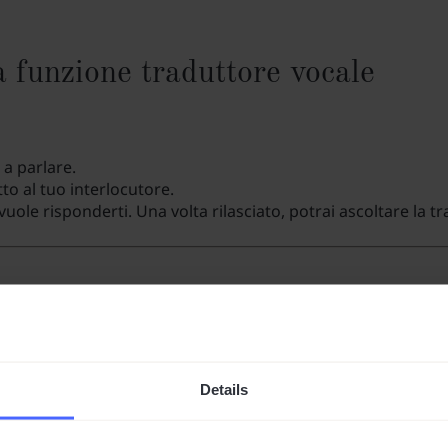
a funzione traduttore vocale
 a parlare.
tto al tuo interlocutore.
uole risponderti. Una volta rilasciato, potrai ascoltare la t
torante o un documento
Details
la lingua e ti fornirà la traduzione.