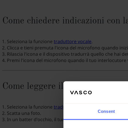
Come chiedere indicazioni con l
Seleziona la funzione
traduttore vocale
.
Clicca e tieni premuta l'icona del microfono quando inizi
Rilascia l'icona e il dispositivo tradurrà quello che hai de
Premi l'icona del microfono quando il tuo interlocutore v
Come leggere il menú di un ris
Seleziona la funzione
traduttore di foto
.
Consent
Scatta una foto.
In un batter d'occhio, il tuo Vasco Translator riconoscerà 