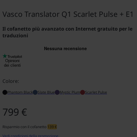
Vasco Translator Q1 Scarlet Pulse + E1
Il cofanetto più avanzato con Internet gratuito per le
traduzioni
Opinioni
dei clienti
Colore:
Phantom Black
Slate Blue
Mystic Plum
Scarlet Pulse
799 €
Risparmio con il cofanetto
139 €
Vedi condizioni della promozione