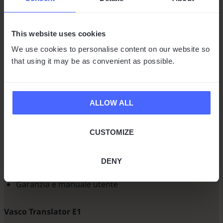
Il risultato? Una conversazione che sembra naturale:
anche quando avviene in due (o più) lingue.
This website uses cookies
We use cookies to personalise content on our website so
COS'È INCLUSO?
that using it may be as convenient as possible.
ALLOW ALL
Vasco Translator Q1
CUSTOMIZE
Vasco Translator Q1
Scheda SIM integrata con Internet illimitato gratuito
Cavo USB-C
DENY
Cordino
Garanzia e manuale utente
Vasco Translator E1