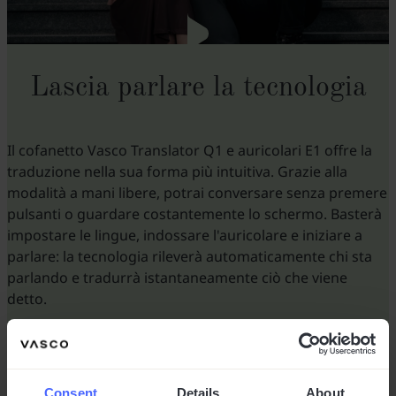
Lascia parlare la tecnologia
Il cofanetto Vasco Translator Q1 e auricolari E1 offre la
traduzione nella sua forma più intuitiva. Grazie alla
modalità a mani libere, potrai conversare senza premere
pulsanti o guardare costantemente lo schermo. Basterà
impostare le lingue, indossare l'auricolare e iniziare a
parlare: la tecnologia rileverà automaticamente chi sta
parlando e tradurrà istantaneamente ciò che viene
detto.
Parlate a turno e Vasco Translator garantirà una
comunicazione naturale e accurata.
Consent
Details
About