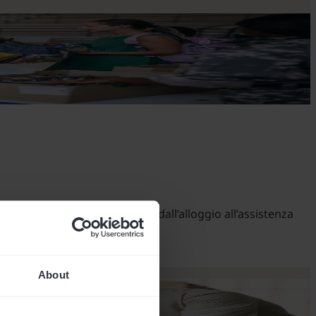
una documentazione accurata, dall’alloggio all’assistenza
About