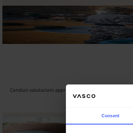
Conduci valutazioni approfondite dei bisogni in qualsias
Consent