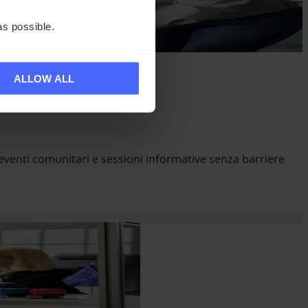
as possible.
ALLOW ALL
eventi comunitari e sessioni informative senza barriere