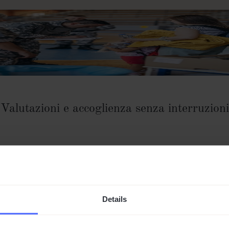
Valutazioni e accoglienza senza interruzioni
i lingua. Semplifica i processi di accoglienza e garantisci 
sanitaria.
Details