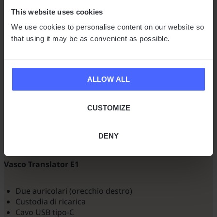
COS'È INCLUSO?
This website uses cookies
We use cookies to personalise content on our website so
that using it may be as convenient as possible.
Vasco Translator V4
ALLOW ALL
Vasco Translator V4
Scheda SIM internazionale
Caricabatterie
CUSTOMIZE
Cavo USB tipo-C
Guida Quick Start e manuale utente completo online
DENY
in italiano e in altre lingue.
Vasco Translator E1
Due auricolari (orecchio destro)
Custodia di ricarica
Cavo USB tipo-C